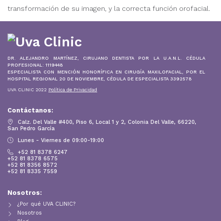
transformación de su imagen, y la correcta función orofacial.
DR. ALEJANDRO MARTÍNEZ, CIRUJANO DENTISTA POR LA U.A.N.L. CÉDULA
PROFESIONAL: 1119448
ESPECIALISTA CON MENCIÓN HONORÍFICA EN CIRUGÍA MAXILOFACIAL, POR EL
HOSPITAL REGIONAL 20 DE NOVIEMBRE, CÉDULA DE ESPECIALISTA 3392578
UVA CLINIC 2022
Política de Privacidad
Contáctanos:
Calz. Del Valle #400, Piso 6, Local 1 y 2, Colonia Del Valle, 66220,
San Pedro García
Lunes - Viernes de 09:00-19:00
+52 81 8378 6247
+52 81 8378 6575
+52 81 8356 8572
+52 81 8335 7559
Nosotros:
¿Por qué UVA CLINIC?
Nosotros