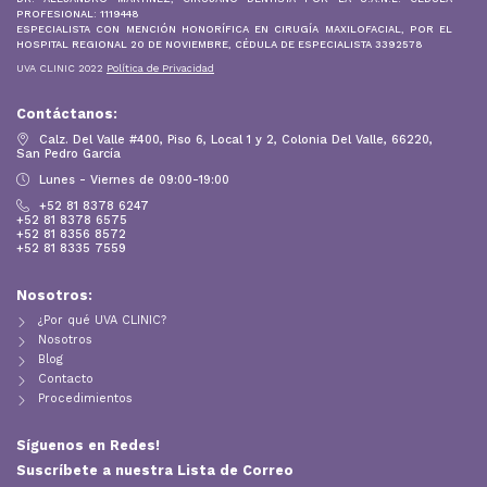
PROFESIONAL: 1119448
ESPECIALISTA CON MENCIÓN HONORÍFICA EN CIRUGÍA MAXILOFACIAL, POR EL
HOSPITAL REGIONAL 20 DE NOVIEMBRE, CÉDULA DE ESPECIALISTA 3392578
UVA CLINIC 2022
Política de Privacidad
Contáctanos:
Calz. Del Valle #400, Piso 6, Local 1 y 2, Colonia Del Valle, 66220,
San Pedro García
Lunes - Viernes de 09:00-19:00
+52 81 8378 6247
+52 81 8378 6575
+52 81 8356 8572
+52 81 8335 7559
Nosotros:
¿Por qué UVA CLINIC?
Nosotros
Blog
Contacto
Procedimientos
Síguenos en Redes!
Suscríbete a nuestra Lista de Correo