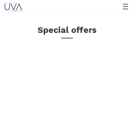
Special offers
TOOTH WHITENING
Your child will receive a complimentary
goody bag containing tooth brush.