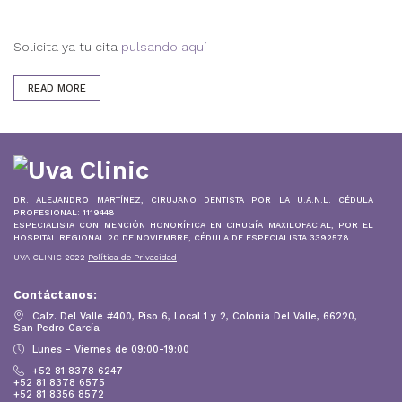
Solicita ya tu cita
pulsando aquí
READ MORE
DR. ALEJANDRO MARTÍNEZ, CIRUJANO DENTISTA POR LA U.A.N.L. CÉDULA
PROFESIONAL: 1119448
ESPECIALISTA CON MENCIÓN HONORÍFICA EN CIRUGÍA MAXILOFACIAL, POR EL
HOSPITAL REGIONAL 20 DE NOVIEMBRE, CÉDULA DE ESPECIALISTA 3392578
UVA CLINIC 2022
Política de Privacidad
Contáctanos:
Calz. Del Valle #400, Piso 6, Local 1 y 2, Colonia Del Valle, 66220,
San Pedro García
Lunes - Viernes de 09:00-19:00
+52 81 8378 6247
+52 81 8378 6575
+52 81 8356 8572